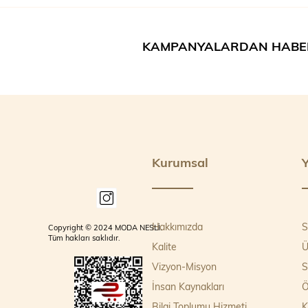
KAMPANYALARDAN HABE
Kurumsal
Hakkımızda
S
Copyright © 2024 MODA NESLİ.
Tüm hakları saklıdır.
Kalite
Ü
Vizyon-Misyon
S
İnsan Kaynakları
Bilgi Toplumu Hizmeti
K