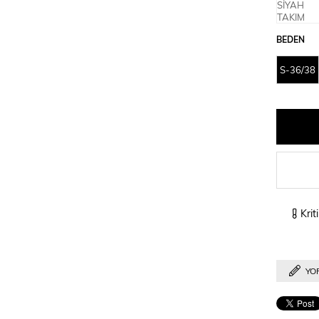
BEDEN
S-36/38
Krit
YO