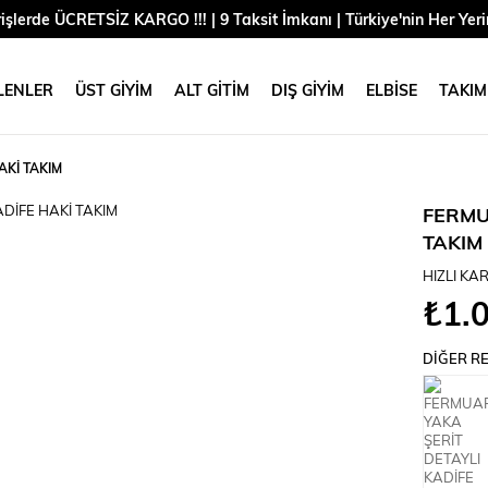
rişlerde ÜCRETSİZ KARGO !!! | 9 Taksit İmkanı | Türkiye'nin Her Yeri
LENLER
ÜST GİYİM
ALT GİTİM
DIŞ GİYİM
ELBİSE
TAKIM
AKİ TAKIM
FERMU
TAKIM
HIZLI KA
₺1.
DIĞER RE