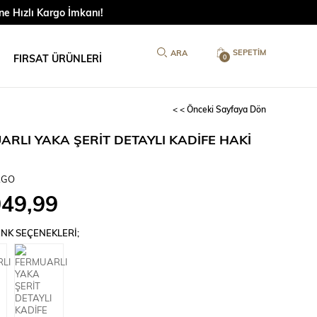
ne Hızlı Kargo İmkanı!
SEPETIM
FIRSAT ÜRÜNLERİ
0
< < Önceki Sayfaya Dön
ARLI YAKA ŞERİT DETAYLI KADİFE HAKİ
RGO
049,99
NK SEÇENEKLERI;