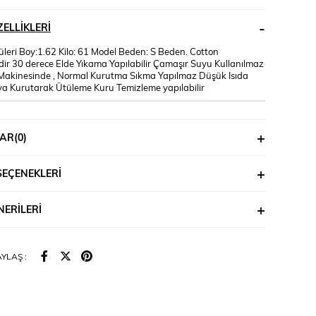
ELLIKLERI
üleri Boy:1.62 Kilo: 61 Model Beden: S Beden. Cotton
dir 30 derece Elde Yıkama Yapılabilir Çamaşır Suyu Kullanılmaz
akinesinde , Normal Kurutma Sıkma Yapılmaz Düşük Isıda
a Kurutarak Ütüleme Kuru Temizleme yapılabilir
AR
(0)
SEÇENEKLERI
ERILERI
YLAŞ :