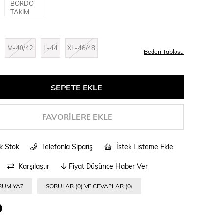
M-40/42
L-44
XL-46/48
Beden Tablosu
FAVORILERE EKLE
ik Stok
Telefonla Sipariş
İstek Listeme Ekle
Karşılaştır
Fiyat Düşünce Haber Ver
RUM YAZ
SORULAR (0) VE CEVAPLAR (0)