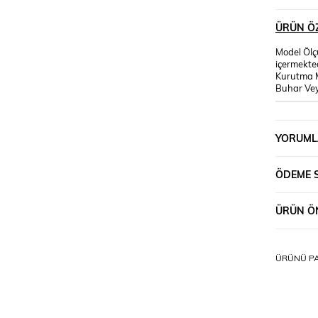
ÜRÜN ÖZ
Model Ölç
içermekte
Kurutma M
Buhar Vey
YORUML
ÖDEME 
ÜRÜN ÖN
ÜRÜNÜ PA