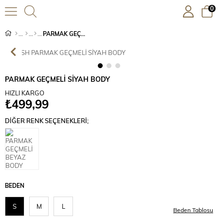
0
PARMAK GEÇMELİ SİYAH BODY
PARMAK GEÇMELİ SİYAH BODY
HIZLI KARGO
₺499,99
DIĞER RENK SEÇENEKLERI;
BEDEN
S
M
L
Beden Tablosu